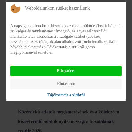
Link:
Weboldalunkon sütiket használunk
Az intézmény vezetői
A napsugar-otthon.hu-n kizárólag az oldal működéséhez feltétlenül
Közérdekű adat megismerésére irányuló igények
szükséges és munkamenet támogató, az egyes felhasználói
munkamenetek azonosítására szolgáló sütiket (cookies)
teljesítésének rendje
használunk. A Hatóság oldalán alkalmazott funkcionális sütikről
kozerdeku_adatok_megism_rendje_2016.pdf
bővebb tájékoztatás a Tájékoztatás a sütikről gomb
megnyomásával érhető el.
Részletek
Letöltés
Elfogadom
Közérdekű adat igénylő
kozerdeku_igenylo.doc
Elutasítom
Részletek
Letöltés
Tájékoztatás a sütikről
Közérdekű adatok megismerésének és a kötelezően
közzéteendő adatok nyilvánosságra hozatalának
rendje 2026