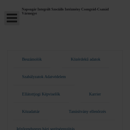
Napsugár Integrált Szociális Intézmény Csongrád-Csanád
Vármegye
Beszámolók
Közérdekű adatok
Szabályzatok Adatvédelem
Ellátottjogi Képviselők
Karrier
Közadattár
Tanúsítvány ellenőrzés
Jelzőrendszeres házi segítségnyújtás