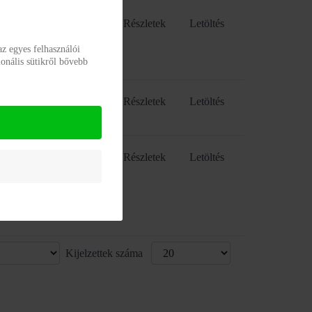
Részletek
Letöltés
z egyes felhasználói
onális sütikről bővebb
Részletek
Letöltés
Részletek
Letöltés
Kijelzettek száma