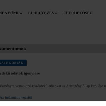
MÉNYÜNK
ELHELYEZÉS
ELÉRHETŐSÉG
kumentumok
KATEGÓRIÁK
rdekű adatok igénylése
ézményre vonatkozó közérdekű adatokat az Adatigénylő lap kitöltése ut
Az intézmény vezetői