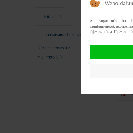
Weboldalun
Közér
Közadattár
teljes
A napsugar-otthon.hu-n k
munkamenetek azonosításár
ko
tájékoztatás a Tájékoztat
Tanúsítvány ellenőrzés
Közér
Jelzőrendszeres házi
ko
segítségnyújtás
Közér
közzé
2026
ko