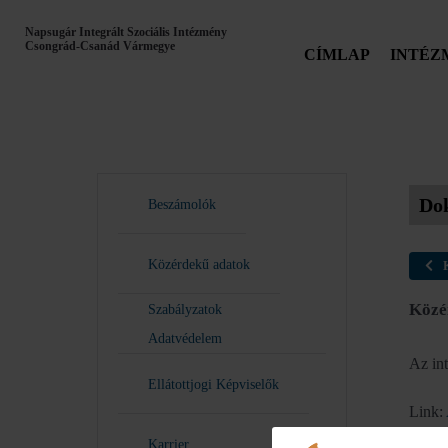
Napsugár Integrált Szociális Intézmény
Csongrád-Csanád Vármegye
CÍMLAP
INTÉZ
Do
Beszámolók
Közérdekű adatok
Közé
Szabályzatok
Adatvédelem
Az int
Ellátottjogi Képviselők
Link:
Karrier