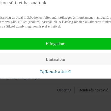
kon sütiket használunk
dekű adat megismerésére irányuló igények
ítésének rendje
izárólag az oldal működéséhez feltétlenül szükséges és munkamenet támogató, a
a szolgáló sütiket (cookies) használunk. A Hatóság oldalán alkalmazott funkci
zerdeku_adatok_megism_rendje_2016.pdf
ás a sütikről gomb megnyomásával érhető el.
dekű adat igénylő
zerdeku_igenylo.doc
Elfogadom
dekű adatok megismerésének és a kötelezően
Elutasítom
teendő adatok nyilvánosságra hozatalának rendje
Tájékoztatás a sütikről
zerd_adat_szab_2026.pdf
Ordering