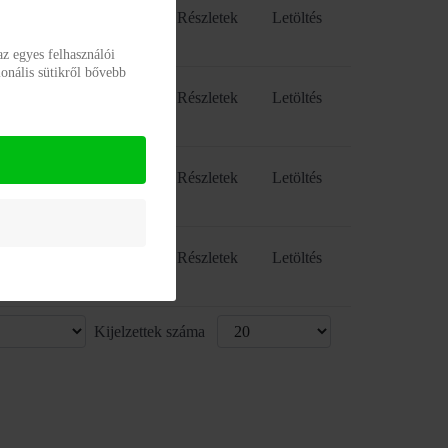
Részletek
Letöltés
z egyes felhasználói
onális sütikről bővebb
Részletek
Letöltés
Részletek
Letöltés
Részletek
Letöltés
Kijelzettek száma