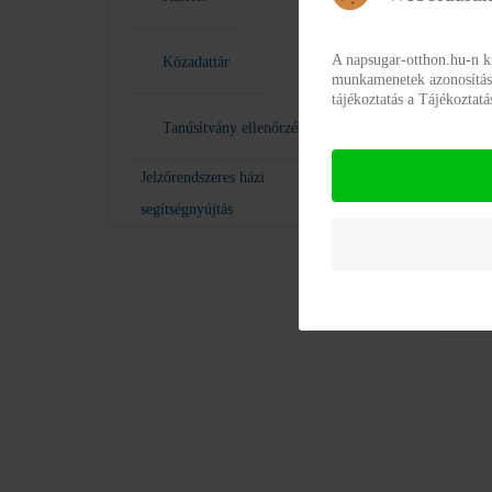
Az in
ad
A napsugar-otthon.hu-n k
Közadattár
munkamenetek azonosításár
tájékoztatás a Tájékoztat
Az in
Tanúsítvány ellenőrzés
ad
Jelzőrendszeres házi
Az in
segítségnyújtás
ad
Az in
ad