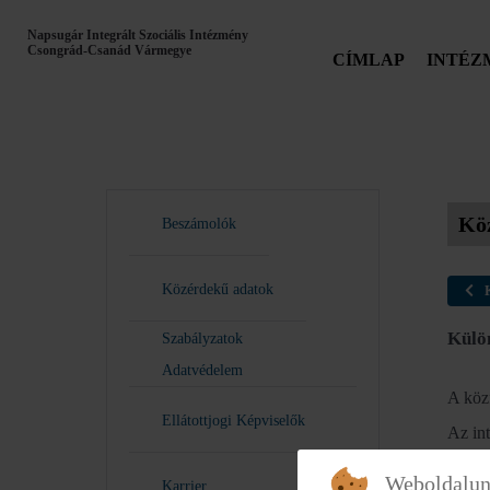
Napsugár Integrált Szociális Intézmény
Csongrád-Csanád Vármegye
CÍMLAP
INTÉZ
Kö
Beszámolók
Közérdekű adatok
Külön
Szabályzatok
Adatvédelem
A közf
Ellátottjogi Képviselők
Az in
Weboldalun
Karrier