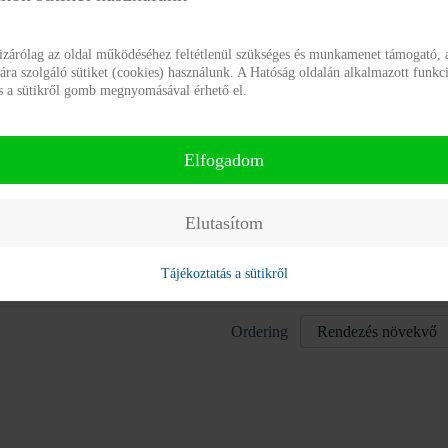
tézmény által kapott adományok 2026
omanyok_napsugar_2026_2.pdf
izárólag az oldal működéséhez feltétlenül szükséges és munkamenet támogató, a
a szolgáló sütiket (cookies) használunk. A Hatóság oldalán alkalmazott funkci
ás a sütikről gomb megnyomásával érhető el.
tézmény által kapott adományok 2025
omanyok_napsugar_2025_3.pdf
Elfogadom
tézmény által kapott adományok 2024
omanyok_napsugar_2024_4.pdf
Elutasítom
tézmény által kapott adományok 2023
Tájékoztatás a sütikről
omanyok_napsugar_2023.pdf
Ordering