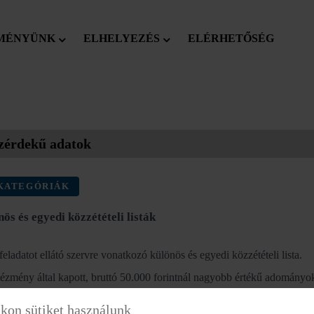
MÉNYÜNK
ELHELYEZÉS
ELÉRHETŐSÉG
zérdekű adatok
KATEGÓRIÁK
ös és egyedi közzétételi listák
eladatot ellátó szervre vonatkozó különös és egyedi közzétételi lista.
tézmény által kapott, bruttó 50.000 forintnál nagyobb értékű adomány
kon sütiket használunk