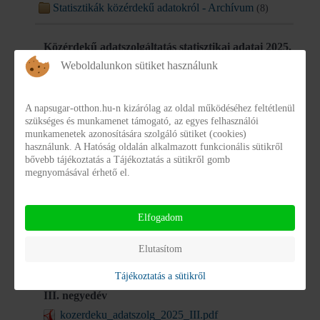
Statisztikák közérdekű adatokról - Archívum
(8)
Közérdekű adatszolgáltatás statisztikai adatai 2025.
Weboldalunkon sütiket használunk
I. negyedév
kozerdeku_adatszolg_2025_I.pdf
A napsugar-otthon.hu-n kizárólag az oldal működéséhez feltétlenül
Részletek
Letöltés
szükséges és munkamenet támogató, az egyes felhasználói
munkamenetek azonosítására szolgáló sütiket (cookies)
használunk. A Hatóság oldalán alkalmazott funkcionális sütikről
Közérdekű adatszolgáltatás statisztikai adatai 2025.
bővebb tájékoztatás a Tájékoztatás a sütikről gomb
megnyomásával érhető el.
II. negyedév
kozerdeku_adatszolg_2025_II.pdf
Elfogadom
Részletek
Letöltés
Elutasítom
Közérdekű adatszolgáltatás statisztikai adatai 2025.
Tájékoztatás a sütikről
III. negyedév
kozerdeku_adatszolg_2025_III.pdf