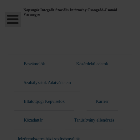
Napsugár Integrált Szociális Intézmény Csongrád-Csanád
Vármegye
Beszámolók
Közérdekű adatok
Szabályzatok Adatvédelem
Ellátottjogi Képviselők
Karrier
Közadattár
Tanúsítvány ellenőrzés
Jelzőrendszeres házi segítségnyújtás