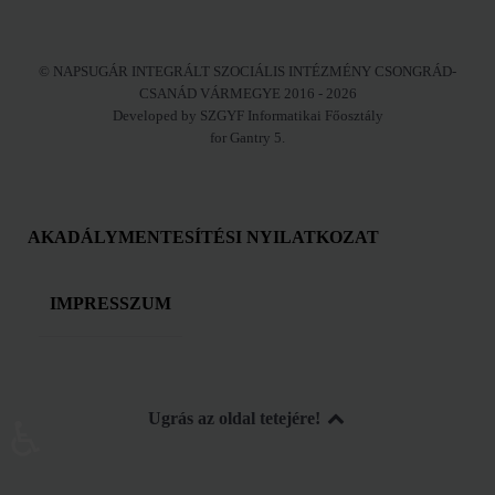
© NAPSUGÁR INTEGRÁLT SZOCIÁLIS INTÉZMÉNY CSONGRÁD-
CSANÁD VÁRMEGYE 2016 - 2026
Developed by SZGYF Informatikai Főosztály
for Gantry 5.
AKADÁLYMENTESÍTÉSI NYILATKOZAT
IMPRESSZUM
Ugrás az oldal tetejére!
♿