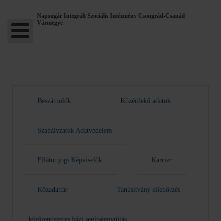
Napsugár Integrált Szociális Intézmény Csongrád-Csanád
Vármegye
Beszámolók
Közérdekű adatok
Szabályzatok Adatvédelem
Ellátottjogi Képviselők
Karrier
Közadattár
Tanúsítvány ellenőrzés
Jelzőrendszeres házi segítségnyújtás