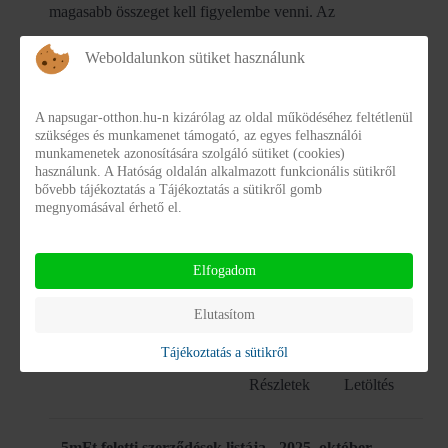
magasabb összeget kell figyelembe venni. Az
időszakonként visszatérő – egy évnél hosszabb
Weboldalunkon sütiket használunk
időtartamra kötött – szerződéseknél az érték
kiszámításakor az ellenszolgáltatás egy évre számított
A napsugar-otthon.hu-n kizárólag az oldal működéséhez feltétlenül
szükséges és munkamenet támogató, az egyes felhasználói
összegét kell alapul venni. Az egy költségvetési évben
munkamenetek azonosítására szolgáló sütiket (cookies)
ugyanazon szerződő féllel kötött azonos tárgyú
használunk. A Hatóság oldalán alkalmazott funkcionális sütikről
bővebb tájékoztatás a Tájékoztatás a sütikről gomb
szerződések értékét egybe kell számítani.
megnyomásával érhető el.
5mFt feletti szerződések listája - Archívum
(60)
Elfogadom
Elutasítom
5mFt feletti szerződések listája - 2025. augusztus
uvegzseb_napsugar_2025_08_jav.pdf
Tájékoztatás a sütikről
Részletek
Letöltés
5mFt feletti szerződések listája - 2025. október