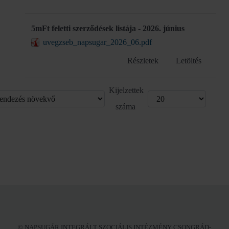
5mFt feletti szerződések listája - 2026. június
uvegzseb_napsugar_2026_06.pdf
Részletek
Letöltés
Kijelzettek
száma
© NAPSUGÁR INTEGRÁLT SZOCIÁLIS INTÉZMÉNY CSONGRÁD-