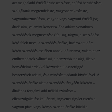
azt meghaladó értékű árubeszerzésre, építési beruházásra,
szolgáltatás megrendelésre, vagyonértékesítésre,
vagyonhasznosításra, vagyon vagy vagyoni értékű jog
átadására, valamint koncesszióba adásra vonatkozó
szerződések megnevezése (típusa), tárgya, a szerződést
kötő felek neve, a szerződés értéke, határozott időre
kötött szerződés esetében annak időtartama, valamint az
említett adatok változásai, a nemzetbiztonsági, illetve
honvédelmi érdekkel közvetlenül összefüggő
beszerzések adatai, és a minősített adatok kivételével. A
szerződés értéke alatt a szerződés tárgyáért kikötött –
általános forgalmi adó nélkül számított –
ellenszolgáltatást kell érteni, ingyenes ügylet esetén a
vagyon piaci vagy könyv szerinti értéke közül a