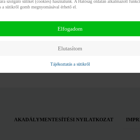
a szolgáló sütiket (cookies) használunk. A Hatóság oldalán alkalmazott funkci
ás a sütikről gomb megnyomásával érhető el.
Elfogadom
Elutasítom
Tájékoztatás a sütikről
AKADÁLYMENTESÍTÉSI NYILATKOZAT
IMPR