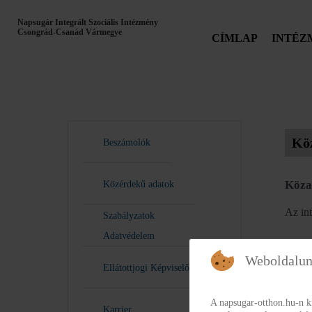
Napsugár Integrált Szociális Intézmény
Csongrád-Csanád Vármegye
CÍMLAP
INTÉZ
Kö
Beszámolók
Köza
Közérdekű adatok
Az int
Szabályzatok
Adatvédelem
Weboldalun
Ellátottjogi Képviselők
A napsugar-otthon.hu-n k
Karrier