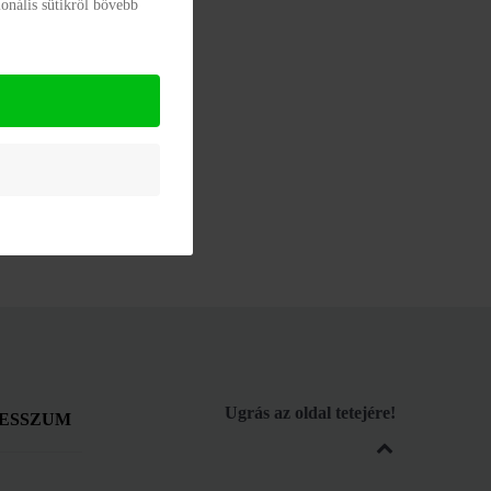
onális sütikről bővebb
Ugrás az oldal tetejére!
ESSZUM