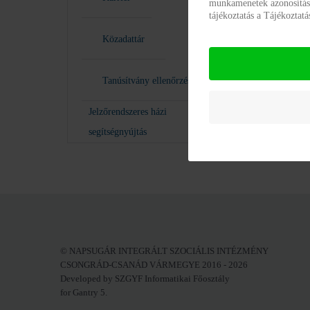
munkamenetek azonosításár
tájékoztatás a Tájékoztat
Közadattár
Tanúsítvány ellenőrzés
Jelzőrendszeres házi
segítségnyújtás
© NAPSUGÁR INTEGRÁLT SZOCIÁLIS INTÉZMÉNY
CSONGRÁD-CSANÁD VÁRMEGYE 2016 - 2026
Developed by SZGYF Informatikai Főosztály
for Gantry 5.