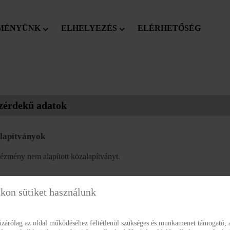
MÉNYÜNK
ELHELYEZÉS
ELÉRHETŐSÉG
zérdekű adatok
lapítványok
ézmény nem alapított közalapítványt.
kon sütiket használunk
izárólag az oldal működéséhez feltétlenül szükséges és munkamenet támogató, a