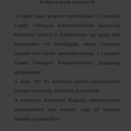
Körtáncot járnak a résztvevők
Az egész napos program megvalósítására a Csongrád-
Csanád Vármegyei Katasztrófavédelmi Igazgatóság
Kishomoki Kiképző és Raktárbázisán, egy igazán idilli
környezetben volt lehetőségünk, melyet köszönünk
Szatmári Imre tűzoltó dandártábornoknak, a Csongrád-
Csanád Vármegyei Katasztrófavédelmi Igazgatóság
igazgatójának.
A közel 100 fős eseményre minden telephelyünkről
érkeztek versenyzők, felkészítők és szurkolók.
A rendezvény Kerepeczki Magdolna intézményvezető
nyitóbeszédével vette kezdetét, majd két blokkban
láthattuk a produkciókat.