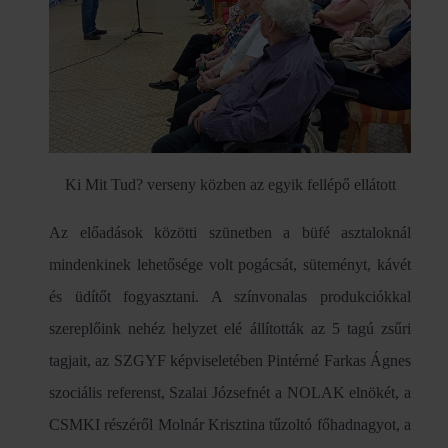
Ki Mit Tud? verseny közben az egyik fellépő ellátott
Az előadások közötti szünetben a büfé asztaloknál
mindenkinek lehetősége volt pogácsát, süteményt, kávét
és üdítőt fogyasztani. A színvonalas produkciókkal
szereplőink nehéz helyzet elé állították az 5 tagú zsűri
tagjait, az SZGYF képviseletében Pintérné Farkas Ágnes
szociális referenst, Szalai Józsefnét a NOLAK elnökét, a
CSMKI részéről Molnár Krisztina tűzoltó főhadnagyot, a