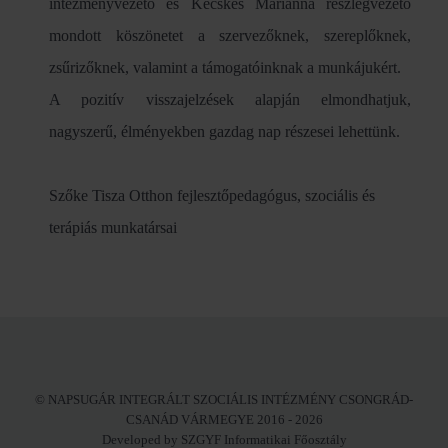
intézményvezető és Kecskés Marianna részlegvezető
mondott köszönetet a szervezőknek, szereplőknek,
zsűrizőknek, valamint a támogatóinknak a munkájukért.
A pozitív visszajelzések alapján elmondhatjuk,
nagyszerű, élményekben gazdag nap részesei lehettünk.
Szőke Tisza Otthon fejlesztőpedagógus, szociális és
terápiás munkatársai
© NAPSUGÁR INTEGRÁLT SZOCIÁLIS INTÉZMÉNY CSONGRÁD-
CSANÁD VÁRMEGYE 2016 - 2026
Developed by SZGYF Informatikai Főosztály