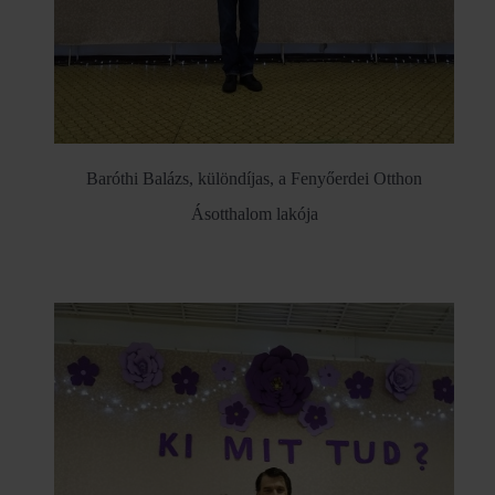
Baróthi Balázs, különdíjas, a Fenyőerdei Otthon
Ásotthalom lakója