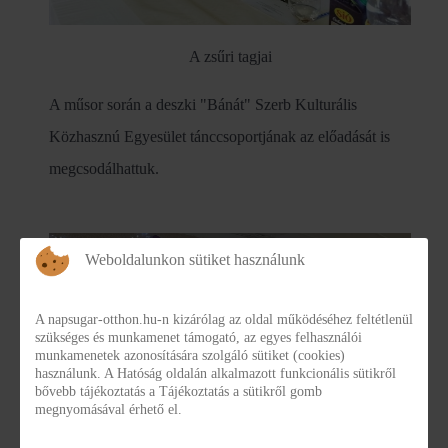
A zsűri tagjai
A műsor során a deszki "Bánát" Szerb Kulturális
Közhasznú Egyesület tánccsoportjának az előadását is
megcsodálhattuk.
Weboldalunkon sütiket használunk
A napsugar-otthon.hu-n kizárólag az oldal működéséhez feltétlenül
szükséges és munkamenet támogató, az egyes felhasználói
munkamenetek azonosítására szolgáló sütiket (cookies)
használunk. A Hatóság oldalán alkalmazott funkcionális sütikről
bővebb tájékoztatás a Tájékoztatás a sütikről gomb
megnyomásával érhető el.