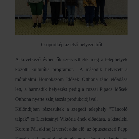
Csoportkép az első helyezettről
A következő évben ők szervezthetik meg a telephelyek
közötti kulturális programot. A második helyezett a
mórahalmi Homokszöm Idősek Otthona tánc előadása
lett, a harmadik helyezést pedig a ruzsai Pipacs Idősek
Otthona nyerte színjátszás produkciójával.
Különdíjban részesültek a szegedi telephely "Táncoló
talpak" és Licsicsányi Viktória ének előadása, a kisteleki
Korom Pál, aki saját versét adta elő, az ópusztaszeri Papp
Károly, aki angolul adott elő egy slágert, valamint az