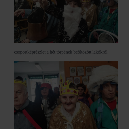
csoportképrészlet a hét törpének beöltözött lakókról