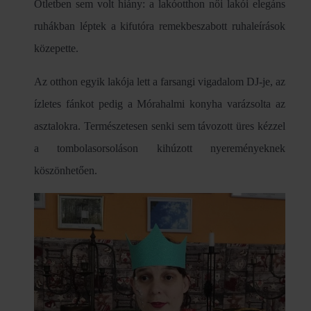
Ötletben sem volt hiány: a lakóotthon női lakói elegáns
ruhákban léptek a kifutóra remekbeszabott ruhaleírások
közepette.
Az otthon egyik lakója lett a farsangi vigadalom DJ-je, az
ízletes fánkot pedig a Mórahalmi konyha varázsolta az
asztalokra. Természetesen senki sem távozott üres kézzel
a tombolasorsoláson kihúzott nyereményeknek
köszönhetően.