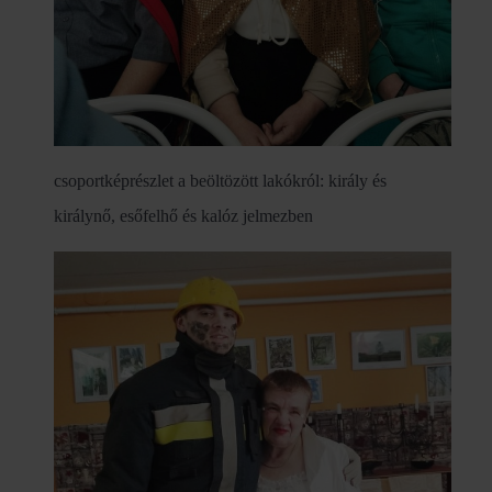
csoportképrészlet a beöltözött lakókról: király és
királynő, esőfelhő és kalóz jelmezben