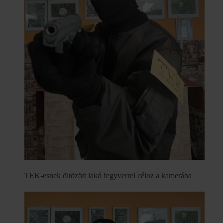
TEK-esnek öltözött lakó fegyverrel céloz a kamerába