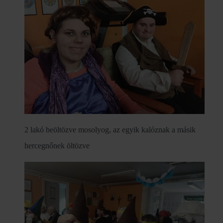
2 lakó beöltözve mosolyog, az egyik kalóznak a másik
hercegnőnek öltözve