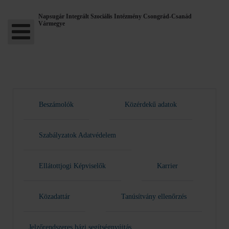
Napsugár Integrált Szociális Intézmény Csongrád-Csanád
Vármegye
Beszámolók
Közérdekű adatok
Szabályzatok Adatvédelem
Ellátottjogi Képviselők
Karrier
Közadattár
Tanúsítvány ellenőrzés
Jelzőrendszeres házi segítségnyújtás