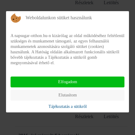
Részletek
Letöltés
Weboldalunkon sütiket használunk
2021. évi számviteli beszámoló
beszamolo_napsugar_2021.pdf
A napsugar-otthon.hu-n kizárólag az oldal működéséhez feltétlenül
Részletek
Letöltés
szükséges és munkamenet támogató, az egyes felhasználói
munkamenetek azonosítására szolgáló sütiket (cookies)
használunk. A Hatóság oldalán alkalmazott funkcionális sütikről
bővebb tájékoztatás a Tájékoztatás a sütikről gomb
2018. évi számviteli beszámoló
megnyomásával érhető el.
beszamolo_napsugar_2018.pdf
Részletek
Letöltés
Elfogadom
Elutasítom
2017. évi számviteli beszámoló
beszamolo_napsugar_2017.pdf
Tájékoztatás a sütikről
Részletek
Letöltés