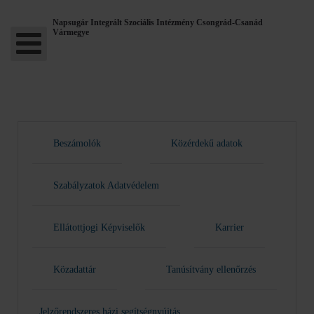
Napsugár Integrált Szociális Intézmény Csongrád-Csanád
Vármegye
Beszámolók
Közérdekű adatok
Szabályzatok Adatvédelem
Ellátottjogi Képviselők
Karrier
Közadattár
Tanúsítvány ellenőrzés
Jelzőrendszeres házi segítségnyújtás