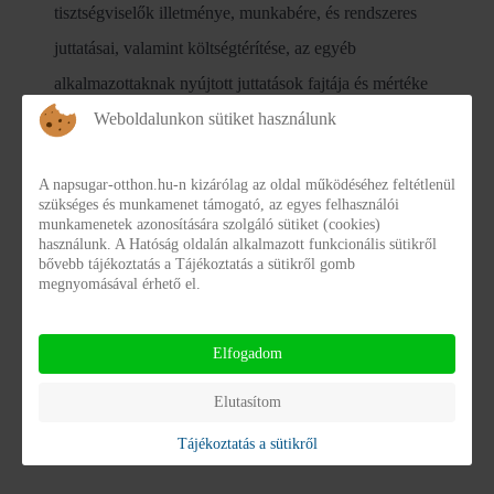
tisztségviselők illetménye, munkabére, és rendszeres
juttatásai, valamint költségtérítése, az egyéb
alkalmazottaknak nyújtott juttatások fajtája és mértéke
összesítve:
Weboldalunkon sütiket használunk
A napsugar-otthon.hu-n kizárólag az oldal működéséhez feltétlenül
Személyi juttatások - Archívum
(22)
szükséges és munkamenet támogató, az egyes felhasználói
munkamenetek azonosítására szolgáló sütiket (cookies)
használunk. A Hatóság oldalán alkalmazott funkcionális sütikről
Foglalkoztatottak adatai 2025. III. negyedév
bővebb tájékoztatás a Tájékoztatás a sütikről gomb
foglalk_napsugar_2025_3.pdf
megnyomásával érhető el.
Részletek
Letöltés
Elfogadom
Foglalkoztatottak adatai 2025. IV. negyedév
Elutasítom
foglalk_napsugar_2025_4.pdf
Tájékoztatás a sütikről
Részletek
Letöltés