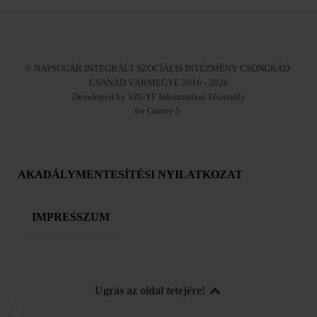
© NAPSUGÁR INTEGRÁLT SZOCIÁLIS INTÉZMÉNY CSONGRÁD-
CSANÁD VÁRMEGYE 2016 - 2026
Developed by SZGYF Informatikai Főosztály
for Gantry 5.
AKADÁLYMENTESÍTÉSI NYILATKOZAT
IMPRESSZUM
Ugrás az oldal tetejére!
♿