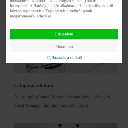
munkamenetek azonosítására szolgáló sütiket (cookies)
Járási Hivatala a Csongrád­-Csanád Megyei Napsugár
használunk. A Hatóság oldalán alkalmazott funkcionális sütikről
bővebb tájékoztatás a Tájékoztatás a sütikről gomb
Otthon kisteleki székhelyén (6760 Kistelek , Kossuth
megnyomásával érhető el.
u.41.) a járványügyi zárlatot 2022.01.04-től feloldotta.
Elfogadom
Elutasítom
Tájékoztatás a sütikről
Látogatási tilalom
A Csongrád-Csanád Megyei Kormányhivatal Szeged
Járási Hivatala, mint járványügyi hatóság