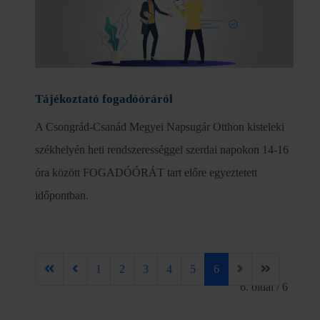
Tájékoztató fogadóóráról
A Csongrád-Csanád Megyei Napsugár Otthon kisteleki
székhelyén heti rendszerességgel szerdai napokon 14-16
óra között FOGADÓÓRÁT tart előre egyeztetett
időpontban.
1
2
3
4
5
6
6. oldal / 6