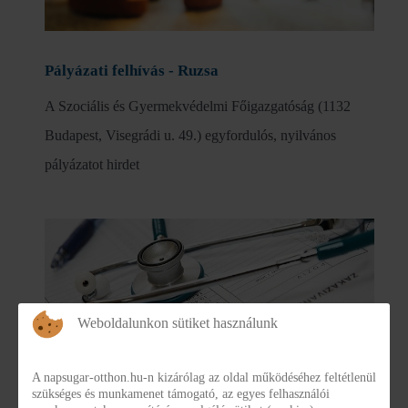
Pályázati felhívás - Ruzsa
A Szociális és Gyermekvédelmi Főigazgatóság (1132
Budapest, Visegrádi u. 49.) egyfordulós, nyilvános
pályázatot hirdet
Weboldalunkon sütiket használunk
Látogatási tilalom feloldása
A napsugar-otthon.hu-n kizárólag az oldal működéséhez feltétlenül
szükséges és munkamenet támogató, az egyes felhasználói
A Csongrád-Csanád Megyei Kormányhivatal Szeged