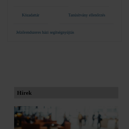
Közadattár
Tanúsítvány ellenőrzés
Jelzőrendszeres házi segítségnyújtás
Hírek